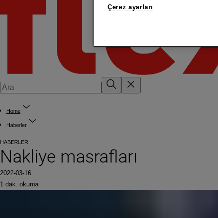
Çerez ayarları
Home
Haberler
HABERLER
Nakliye masrafları
2022-03-16
1 dak. okuma