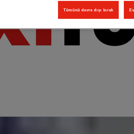
Tümünü devre dışı bırak
Ev