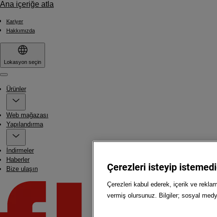
Ana içeriğe atla
Kariyer
Hakkımızda
Lokasyon seçin
Menu
Ürünler
Web mağazası
Yapılandırma
İndirmeler
Haberler
Çerezleri isteyip istemediğ
Bize ulaşın
Çerezleri kabul ederek, içerik ve rekla
vermiş olursunuz. Bilgiler; sosyal medya