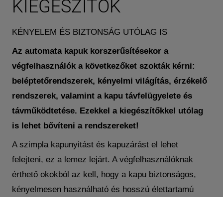
KIEGÉSZÍTŐK
KÉNYELEM ÉS BIZTONSÁG UTÓLAG IS
Az automata kapuk korszerűsítésekor a
végfelhasználók a következőket szokták kérni:
beléptetőrendszerek, kényelmi világítás, érzékelő
rendszerek, valamint a kapu távfelügyelete és
távműködtetése. Ezekkel a kiegészítőkkel utólag
is lehet bővíteni a rendszereket!
A szimpla kapunyitást és kapuzárást el lehet
felejteni, ez a lemez lejárt. A végfelhasználóknak
érthető okokból az kell, hogy a kapu biztonságos,
kényelmesen használható és hosszú élettartamú
legyen. Gyakran csak kiegészítőkkel lehet
biztosítani, hogy egy felhasználó mindent megkapjon