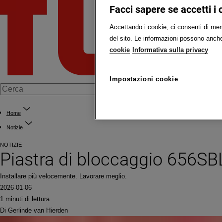
Facci sapere se accetti i 
Accettando i cookie, ci consenti di memo
del sito. Le informazioni possono anche 
cookie
Informativa sulla privacy
Impostazioni cookie
Home
Notizie
NOTIZIE
Piastra di bloccaggio 656SB
Installare più velocemente. Lavorare meglio.
2026-01-06
1 minuti di lettura
Di Gerlinde van Hierden