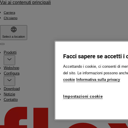
Vai ai contenuti principali
Carriera
Chi siamo
Select a location
Menu
Prodotti
Facci sapere se accetti i 
Accettando i cookie, ci consenti di memo
Webshop
del sito. Le informazioni possono anche 
Configura
cookie
Informativa sulla privacy
Download
Notizie
Impostazioni cookie
Contatto