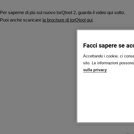
Per saperne di più sul nuovo torQtool 2, guarda il video qui sotto.
Puoi anche scaricare
la brochure di torQtool qui
.
Facci sapere se acc
Accettando i cookie, ci consen
sito. Le informazioni possono 
sulla privacy