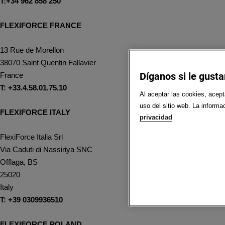
T:+34 962 858 250
FLEXIFORCE FRANCE
13 Rue de Morellon
38070 Saint Quentin Fallavier
Díganos si le gusta
France
T: +33.4.58.01.75.10
Al aceptar las cookies, acept
uso del sitio web. La inform
FLEXIFORCE ITALY
privacidad
FlexiForce Italia Srl
Via Caduti di Nassiriya SNC
Offlaga, BS
25020
Italy
T: +39 0309936510
FLEXIFORCE POLAND