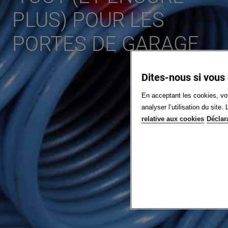
PLUS) POUR LES
PORTES DE GARAGE
Dites-nous si vous
En acceptant les cookies, vou
analyser l’utilisation du sit
relative aux cookies
Déclar