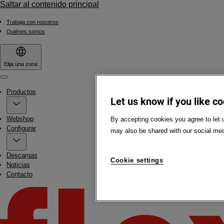
Saltar al contenido principal
Trabaja con nosotros
Quiénes somos
Elija una zona
Menu
Productos
Let us know if you like c
Webshop
By accepting cookies you agree to let 
Configurar
may also be shared with our social med
Descargas
Cookie settings
Noticias
Contacto